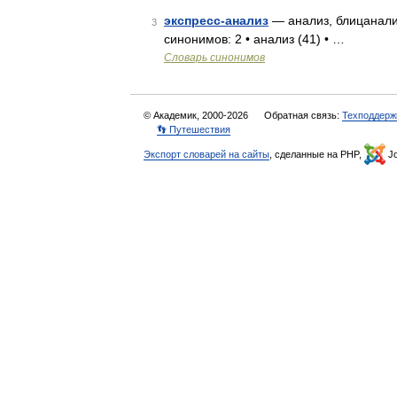
экспресс-анализ
— анализ, блицанализ
3
синонимов: 2 • анализ (41) • …
Словарь синонимов
© Академик, 2000-2026
Обратная связь:
Техподдерж
👣 Путешествия
Экспорт словарей на сайты
, сделанные на PHP,
Jo