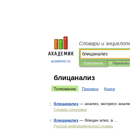
Словари и энциклоп
academic.ru
Толкования
Переводы
блицанализ
Толкование
Перевод
Книги
блицанализ
— анализ, экспресс анали
1
Словарь синонимов
блицанализ
— блицан ализ, а …
2
Русский орфографический словарь