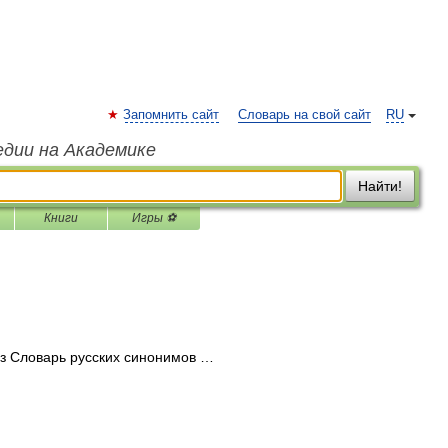
Запомнить сайт
Словарь на свой сайт
RU
едии на Академике
Найти!
Книги
Игры ⚽
з Словарь русских синонимов …