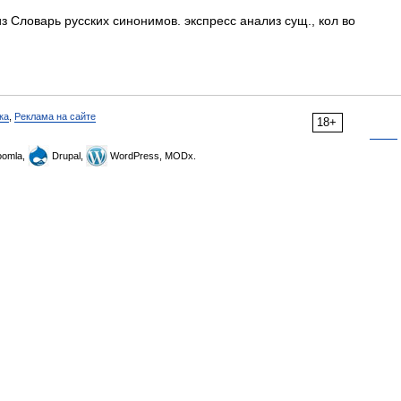
 Словарь русских синонимов. экспресс анализ сущ., кол во
ка
,
Реклама на сайте
18+
omla,
Drupal,
WordPress, MODx.